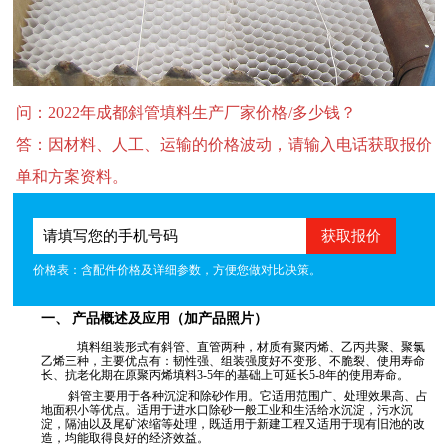
问：2022年成都斜管填料生产厂家价格/多少钱？
答：因材料、人工、运输的价格波动，请输入电话获取报价
单和方案资料。
价格表：含配件价格及详细参数，方便您做对比决策。
产品概述及应用（加产品照片）
一、
填料组装形式有斜管、直管两种，材质有聚丙烯、乙丙共聚、聚氯
乙烯三种，主要优点有：韧性强、组装强度好不变形、不脆裂、使用寿命
长、抗老化期在原聚丙烯填料
3-5
年的基础上可延长
5-8
年的使用寿命。
斜管主要用于各种沉淀和除砂作用。它适用范围广、处理效果高、占
地面积小等优点。适用于进水口除砂一般工业和生活给水沉淀，污水沉
淀，隔油以及尾矿浓缩等处理，既适用于新建工程又适用于现有旧池的改
造，均能取得良好的经济效益
。