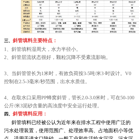
斜管填料主要特点：
三、
1、斜管填料湿周大，水力半径小。
2、斜管层流状态很好，颗粒沉降不受紊流影响。
3、当斜管管长为1米时，有效负荷按3-5吨/米3·时设计。V0
控制在2.5-3毫米/秒范围，出水水质佳。
4、在取水口采用PP蜂窝斜管，管长2.0-3.0米时，可在50-100
公斤/米3泥砂含量的高浊度中安全运行处理。
斜管填料应用：
四、
斜管填料已经被公认为近年来在排水工程中使用广泛的
污水处理装置，使用范围广、处理效率高、占地面积小等优
点，适用于进水口除砂，一般工业和生活给水沉淀、污水沉