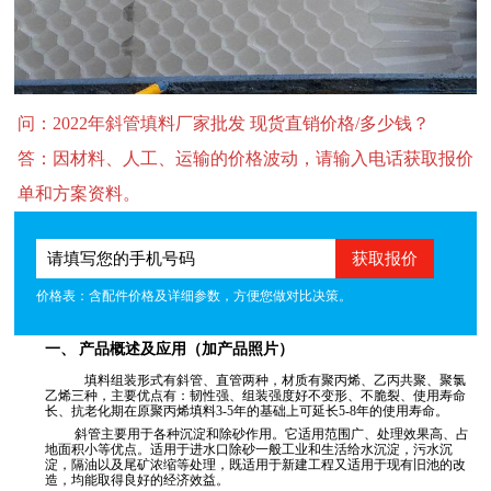
问：2022年斜管填料厂家批发 现货直销价格/多少钱？
答：因材料、人工、运输的价格波动，请输入电话获取报价
单和方案资料。
价格表：含配件价格及详细参数，方便您做对比决策。
产品概述及应用（加产品照片）
一、
填料组装形式有斜管、直管两种，材质有聚丙烯、乙丙共聚、聚氯
乙烯三种，主要优点有：韧性强、组装强度好不变形、不脆裂、使用寿命
长、抗老化期在原聚丙烯填料
3-5
年的基础上可延长
5-8
年的使用寿命。
斜管主要用于各种沉淀和除砂作用。它适用范围广、处理效果高、占
地面积小等优点。适用于进水口除砂一般工业和生活给水沉淀，污水沉
淀，隔油以及尾矿浓缩等处理，既适用于新建工程又适用于现有旧池的改
造，均能取得良好的经济效益
。