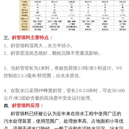
斜管填料主要特点：
三、
1、斜管填料湿周大，水力半径小。
2、斜管层流状态很好，颗粒沉降不受紊流影响。
3、当斜管管长为1米时，有效负荷按3-5吨/米3·时设计。V0
控制在2.5-3毫米/秒范围，出水水质佳。
4、在取水口采用PP蜂窝斜管，管长2.0-3.0米时，可在50-100
公斤/米3泥砂含量的高浊度中安全运行处理。
斜管填料应用：
四、
斜管填料已经被公认为近年来在排水工程中使用广泛的
污水处理装置，使用范围广、处理效率高、占地面积小等优
点，适用于进水口除砂，一般工业和生活给水沉淀、污水沉