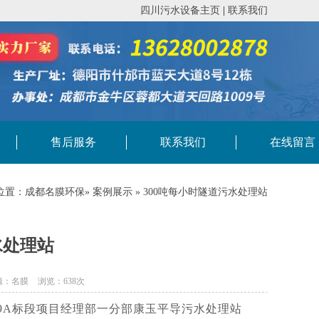
四川污水设备主页
|
联系我们
售后服务
联系我们
在线留言
位置：
成都名膜环保
»
案例展示
» 300吨每小时隧道污水处理站
水处理站
辑：名膜
浏览：638次
-9A标段项目经理部一分部康玉平导污水处理站