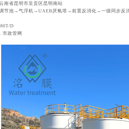
:云南省昆明市呈贡区昆明南站
:调节池→气浮机→UAEB厌氧塔→前置反消化→一级同步
0T/D
，市政管网