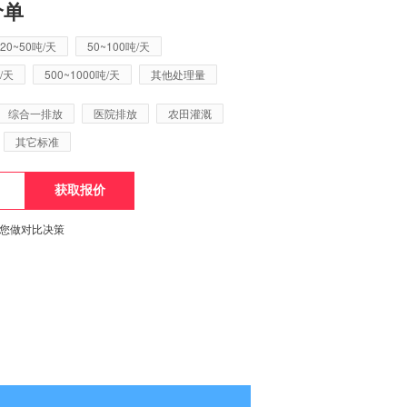
价单
20~50吨/天
50~100吨/天
/天
500~1000吨/天
其他处理量
综合一排放
医院排放
农田灌溉
其它标准
便您做对比决策