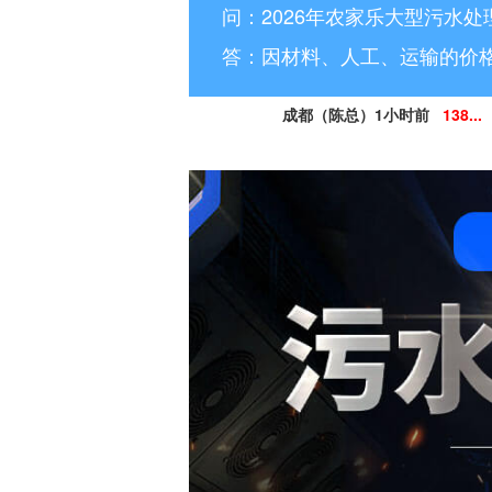
问：2026年农家乐大型污水处
答：因材料、人工、运输的价
成都（陈总）1小时前
138...
德阳（林小姐）3小时前
15
南充（黄总）7小时前
182
阿坝州（杨经理）30分钟前
13
凉山州（李经理）2个小时前
13
广安（祝总）10分钟前
15
资阳（范女士）1天前
138..
乐山（马总）15分钟前
152
成都（吴经理）1天前
159...
泸州（朱经理）5天前
182..