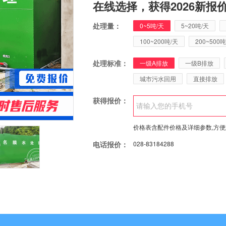
在线选择，获得2026新报
处理量：
0~5吨/天
5~20吨/天
100~200吨/天
200~500吨
处理标准：
一级A排放
一级B排放
城市污水回用
直接排放
获得报价：
价格表含配件价格及详细参数,方
电话报价：
028-83184288