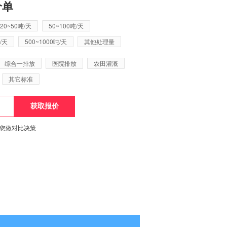
价单
20~50吨/天
50~100吨/天
/天
500~1000吨/天
其他处理量
综合一排放
医院排放
农田灌溉
其它标准
便您做对比决策