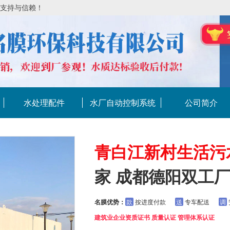
的支持与信赖！
水处理配件
水厂自动控制系统
公司简介
青白江新村生活污
家 成都德阳双工
名膜优势：
款
按进度付款
送
专车配送
调
建筑业企业资质证书 质量认证 管理体系认证