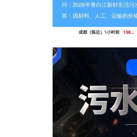
问：2026年青白江新村生活污
答：因材料、人工、运输的价
成都（陈总）1小时前
138...
德阳（林小姐）3小时前
15
南充（黄总）7小时前
182
阿坝州（杨经理）30分钟前
13
凉山州（李经理）2个小时前
13
广安（祝总）10分钟前
15
资阳（范女士）1天前
138..
乐山（马总）15分钟前
152
成都（吴经理）1天前
159...
泸州（朱经理）5天前
182..