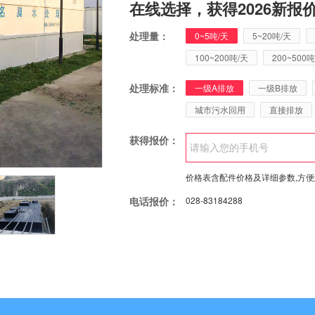
在线选择，获得2026新报
处理量：
0~5吨/天
5~20吨/天
100~200吨/天
200~500吨
处理标准：
一级A排放
一级B排放
城市污水回用
直接排放
获得报价：
价格表含配件价格及详细参数,方
电话报价：
028-83184288